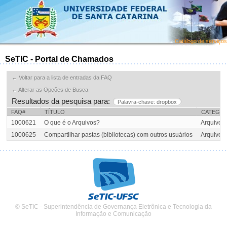
Catálogo de serviços
SeTIC - Portal de Chamados
← Voltar para a lista de entradas da FAQ
← Alterar as Opções de Busca
Resultados da pesquisa para:
Palavra-chave: dropbox
FAQ#
TÍTULO
CATEGOR
1000621
O que é o Arquivos?
Arquivos
1000625
Compartilhar pastas (bibliotecas) com outros usuários
Arquivos
© SeTIC - Superintendência de Governança Eletrônica e Tecnologia da
Informação e Comunicação