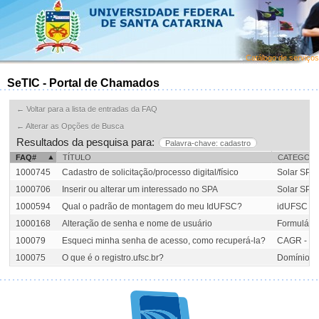
Catálogo de serviços
SeTIC - Portal de Chamados
← Voltar para a lista de entradas da FAQ
← Alterar as Opções de Busca
Resultados da pesquisa para:
Palavra-chave: cadastro
FAQ#
TÍTULO
CATEGORI
1000745
Cadastro de solicitação/processo digital/físico
Solar SPA
1000706
Inserir ou alterar um interessado no SPA
Solar SPA
1000594
Qual o padrão de montagem do meu IdUFSC?
idUFSC - I
1000168
Alteração de senha e nome de usuário
Formulári
100079
Esqueci minha senha de acesso, como recuperá-la?
CAGR - Fó
100075
O que é o registro.ufsc.br?
Domínios u