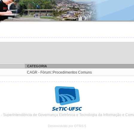
CATEGORIA
CAGR - Fórum::Procedimentos Comuns
 - Superintendência de Governança Eletrônica e Tecnologia da Informação e Com
Desenvolvido por OTRS 5