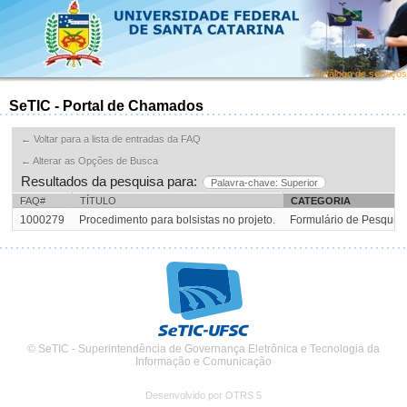
Catálogo de serviços
SeTIC - Portal de Chamados
← Voltar para a lista de entradas da FAQ
← Alterar as Opções de Busca
Resultados da pesquisa para:
Palavra-chave: Superior
FAQ#
TÍTULO
CATEGORIA
1000279
Procedimento para bolsistas no projeto.
Formulário de Pesquis
© SeTIC - Superintendência de Governança Eletrônica e Tecnologia da
Informação e Comunicação
Desenvolvido por OTRS 5