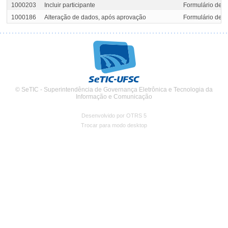
1000203
Incluir participante
Formulário de 
1000186
Alteração de dados, após aprovação
Formulário de 
© SeTIC - Superintendência de Governança Eletrônica e Tecnologia da
Informação e Comunicação
Desenvolvido por OTRS 5
Trocar para modo desktop