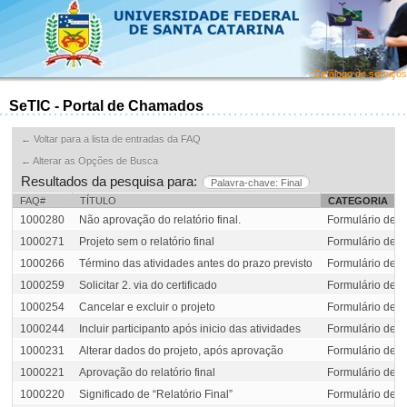
Catálogo de serviços
SeTIC - Portal de Chamados
← Voltar para a lista de entradas da FAQ
← Alterar as Opções de Busca
Resultados da pesquisa para:
Palavra-chave: Final
FAQ#
TÍTULO
CATEGORIA
1000280
Não aprovação do relatório final.
Formulário de 
1000271
Projeto sem o relatório final
Formulário de 
1000266
Término das atividades antes do prazo previsto
Formulário de 
1000259
Solicitar 2. via do certificado
Formulário de 
1000254
Cancelar e excluir o projeto
Formulário de 
1000244
Incluir participanto após inicio das atividades
Formulário de 
1000231
Alterar dados do projeto, após aprovação
Formulário de 
1000221
Aprovação do relatório final
Formulário de 
1000220
Significado de “Relatório Final”
Formulário de 