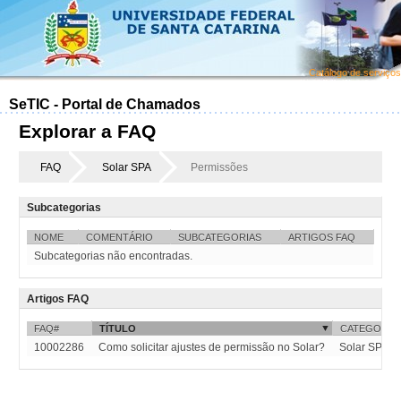
Catálogo de serviços
SeTIC - Portal de Chamados
Explorar a FAQ
FAQ
Solar SPA
Permissões
Subcategorias
NOME
COMENTÁRIO
SUBCATEGORIAS
ARTIGOS FAQ
Subcategorias não encontradas.
Artigos FAQ
FAQ#
TÍTULO
CATEGORIA
10002286
Como solicitar ajustes de permissão no Solar?
Solar SPA::