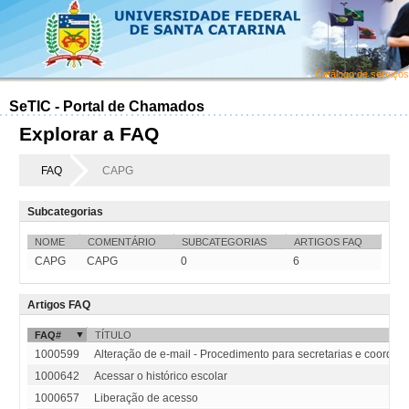
Catálogo de serviços
SeTIC - Portal de Chamados
Explorar a FAQ
FAQ
CAPG
Subcategorias
NOME
COMENTÁRIO
SUBCATEGORIAS
ARTIGOS FAQ
CAPG
CAPG
0
6
Artigos FAQ
FAQ#
TÍTULO
1000599
Alteração de e-mail - Procedimento para secretarias e coorde
1000642
Acessar o histórico escolar
1000657
Liberação de acesso