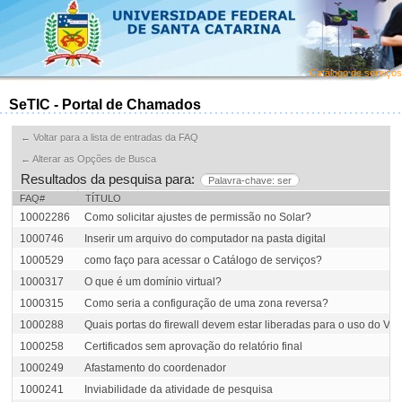
Catálogo de serviços
SeTIC - Portal de Chamados
← Voltar para a lista de entradas da FAQ
← Alterar as Opções de Busca
Resultados da pesquisa para:
Palavra-chave: ser
FAQ#
TÍTULO
10002286
Como solicitar ajustes de permissão no Solar?
1000746
Inserir um arquivo do computador na pasta digital
1000529
como faço para acessar o Catálogo de serviços?
1000317
O que é um domínio virtual?
1000315
Como seria a configuração de uma zona reversa?
1000288
Quais portas do firewall devem estar liberadas para o uso do VoI
1000258
Certificados sem aprovação do relatório final
1000249
Afastamento do coordenador
1000241
Inviabilidade da atividade de pesquisa