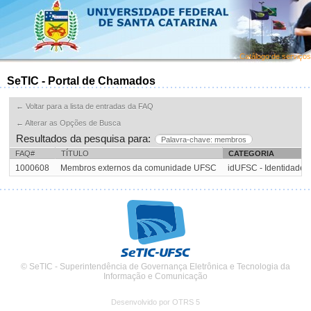
Catálogo de serviços
SeTIC - Portal de Chamados
← Voltar para a lista de entradas da FAQ
← Alterar as Opções de Busca
Resultados da pesquisa para:
Palavra-chave: membros
FAQ#
TÍTULO
CATEGORIA
1000608
Membros externos da comunidade UFSC
idUFSC - Identidade 
© SeTIC - Superintendência de Governança Eletrônica e Tecnologia da
Informação e Comunicação
Desenvolvido por OTRS 5