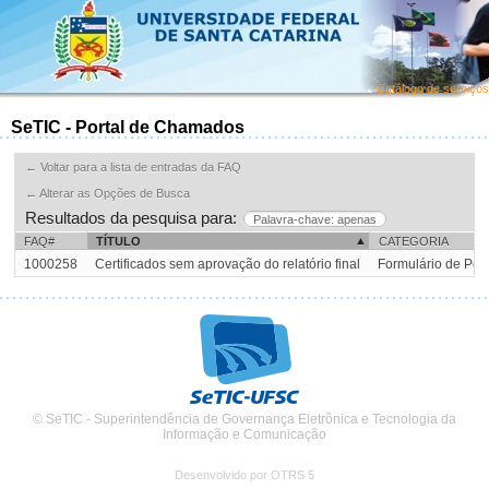
Catálogo de serviços
SeTIC - Portal de Chamados
← Voltar para a lista de entradas da FAQ
← Alterar as Opções de Busca
Resultados da pesquisa para:
Palavra-chave: apenas
FAQ#
TÍTULO
CATEGORIA
1000258
Certificados sem aprovação do relatório final
Formulário de Pes
© SeTIC - Superintendência de Governança Eletrônica e Tecnologia da
Informação e Comunicação
Desenvolvido por OTRS 5