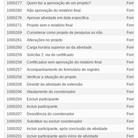
1000277
Quem faz a aprovação de um projeto?
Formul
1000280
Não aprovação do relatório final.
Formul
1000276
Aprovar atividade em data específica
Formul
1000271
Projeto sem o relatório final
Formul
1000269
Considerar como projeto de pesquisa ou não.
Formul
1000261
Alterações no projeto
Formul
1000260
Carga horária superior ao da atividade
Formul
1000259
Solicitar 2. via do certificado
Formul
1000258
Certificados sem aprovação do relatório final
Formul
1000257
Acompanhamento do formulário de registro
Formul
1000256
Verificar a situação do projeto
Formul
1000208
Desistir da atividade de extensão
Formul
1000206
Afastamento do coordenador
Formul
1000204
Excluir participante
Formul
1000203
Incluir participante
Formul
1000207
Desistência do coordenador
Formul
1000205
Substituir ou excluir coordenador
Formul
1000202
Incluir participante, após conclusão de atividade
Formul
1000201
incluir participante após início de atividade
Formul