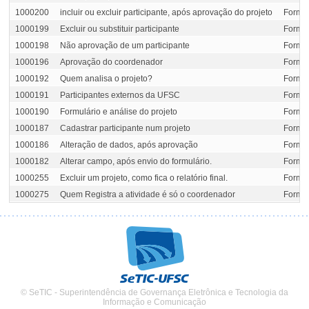
1000200
incluir ou excluir participante, após aprovação do projeto
Formul
1000199
Excluir ou substituir participante
Formul
1000198
Não aprovação de um participante
Formul
1000196
Aprovação do coordenador
Formul
1000192
Quem analisa o projeto?
Formul
1000191
Participantes externos da UFSC
Formul
1000190
Formulário e análise do projeto
Formul
1000187
Cadastrar participante num projeto
Formul
1000186
Alteração de dados, após aprovação
Formul
1000182
Alterar campo, após envio do formulário.
Formul
1000255
Excluir um projeto, como fica o relatório final.
Formul
1000275
Quem Registra a atividade é só o coordenador
Formul
© SeTIC - Superintendência de Governança Eletrônica e Tecnologia da
Informação e Comunicação