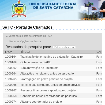
Catálogo de serviços
SeTIC - Portal de Chamados
← Voltar para a lista de entradas da FAQ
← Alterar as Opções de Busca
Resultados da pesquisa para:
Palavra-chave: a
FAQ#
TÍTULO
CATEG
1000164
Tramitação do formulário de extensão - Cadastro
Formul
1000169
Obter numero do SIAPE
Formul
1000262
Não aprovação de um projeto
Formul
1000264
Alterações no relatório antes de aprova-lo
Formul
1000265
Prorrogação do prazo previsto no projeto
Formul
1000266
Término das atividades antes do prazo previsto
Formul
1000267
Recursos financeiros captados pelo projeto
Formul
1000268
Controle de horas em atividade de pesquisa
Formul
1000274
Alterar o coordenador do projeto
Formul